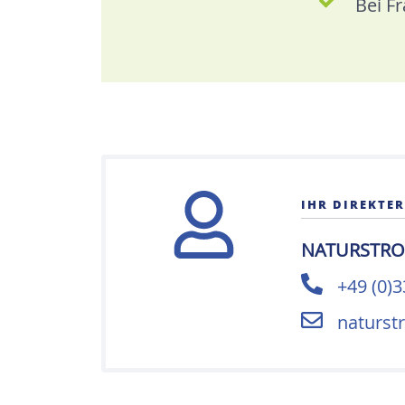
Bei F
IHR DIREKTE
NATURSTROM
+49 (0)
naturst