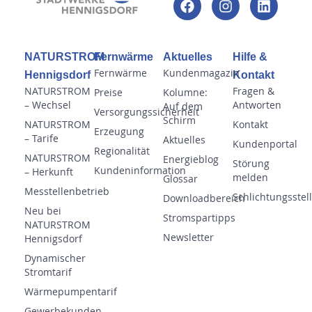
NATURSTROM
Fernwärme
Aktuelles
Hilfe &
Fernwärme
Kundenmagazin
Hennigsdorf
Kontakt
NATURSTROM
Fragen &
Preise
Kolumne:
– Wechsel
Antworten
Auf dem
Versorgungssicherheit
Schirm
NATURSTROM
Kontakt
Erzeugung
– Tarife
Aktuelles
Kundenportal
Regionalität
NATURSTROM
Energieblog
Störung
Kundeninformation
– Herkunft
melden
Glossar
Messtellenbetrieb
Schlichtungsstel
Downloadbereich
Neu bei
Stromspartipps
NATURSTROM
Newsletter
Hennigsdorf
Dynamischer
Stromtarif
Wärmepumpentarif
Gewerbekunden