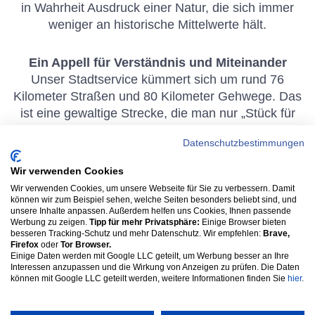
in Wahrheit Ausdruck einer Natur, die sich immer
weniger an historische Mittelwerte hält.
Ein Appell für Verständnis und Miteinander
Unser Stadtservice kümmert sich um rund 76
Kilometer Straßen und 80 Kilometer Gehwege. Das
ist eine gewaltige Strecke, die man nur „Stück für
Stück“ abarbeiten kann. Wir bitten daher um Ihr
Datenschutzbestimmungen
Verständnis für die Kolleginnen und Kollegen, die
alles geben, während die meisten noch schlafen.
Wir verwenden Cookies
Verständnis dafür, dass man physisch nicht an zwei
Wir verwenden Cookies, um unsere Webseite für Sie zu verbessern. Damit
Orten gleichzeitig sein kann und für die
können wir zum Beispiel sehen, welche Seiten besonders beliebt sind, und
unsere Inhalte anpassen. Außerdem helfen uns Cookies, Ihnen passende
wirtschaftliche Notwendigkeit, Ressourcen klug
Werbung zu zeigen.
Tipp für mehr Privatsphäre:
Einige Browser bieten
einzusetzen.
besseren Tracking-Schutz und mehr Datenschutz. Wir empfehlen:
Brave,
Firefox
oder
Tor Browser.
Einige Daten werden mit Google LLC geteilt, um Werbung besser an Ihre
Interessen anzupassen und die Wirkung von Anzeigen zu prüfen. Die Daten
Wenn Sie morgens um 4 Uhr bei einer
können mit Google LLC geteilt werden, weitere Informationen finden Sie
hier
.
Unwetterwarnung das Fahrrad nehmen, ist das
sportlich – aber erwarten Sie bitte nicht, dass genau