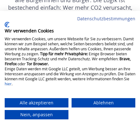
alle Bürgerinnen und Bürger. Die Logik ist
bestechend einfach: Wer mehr CO2 verursacht,
zahlt mehr ein. Wer weniger verbraucht, wird
Datenschutzbestimmungen
unter dem Strich entlastet.
Wir verwenden Cookies
Besserverdienende konsumieren meist mehr CO2
Wir verwenden Cookies, um unsere Webseite für Sie zu verbessern. Damit
können wir zum Beispiel sehen, welche Seiten besonders beliebt sind, und
– etwa durch größere Autos, mehr Flugreisen oder
unsere Inhalte anpassen. Außerdem helfen uns Cookies, Ihnen passende
größere Wohnflächen. Wenn die Einnahmen pro
Werbung zu zeigen.
Tipp für mehr Privatsphäre:
Einige Browser bieten
besseren Tracking-Schutz und mehr Datenschutz. Wir empfehlen:
Brave,
Kopf zurückgezahlt werden, profitieren
Firefox
oder
Tor Browser.
insbesondere Haushalte mit niedrigerem
Einige Daten werden mit Google LLC geteilt, um Werbung besser an Ihre
Interessen anzupassen und die Wirkung von Anzeigen zu prüfen. Die Daten
Einkommen.
können mit Google LLC geteilt werden, weitere Informationen finden Sie
hier
.
Das wäre sozial gerecht und würde die Akzeptanz
für wirksamen Klimaschutz deutlich stärken. Doch
Alle akzeptieren
Ablehnen
statt dieses faire System 2026 endlich umzusetzen,
Nein, anpassen
wird wieder einmal gezögert. Entscheidend ist
nicht die Höhe des CO2-Preises, sondern die
Verlässlichkeit des politischen Rahmens.