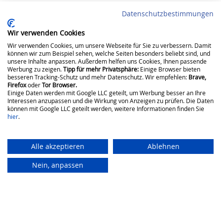
Datenschutzbestimmungen
Folgen Sie uns
Wir verwenden Cookies
Wir verwenden Cookies, um unsere Webseite für Sie zu verbessern. Damit
können wir zum Beispiel sehen, welche Seiten besonders beliebt sind, und
unsere Inhalte anpassen. Außerdem helfen uns Cookies, Ihnen passende
Werbung zu zeigen.
Tipp für mehr Privatsphäre:
Einige Browser bieten
besseren Tracking-Schutz und mehr Datenschutz. Wir empfehlen:
Brave,
NATURSTROM
Fernwärme
Aktuelles
Hilfe &
Firefox
oder
Tor Browser.
Fernwärme
Kundenmagazin
Hennigsdorf
Kontakt
Einige Daten werden mit Google LLC geteilt, um Werbung besser an Ihre
Interessen anzupassen und die Wirkung von Anzeigen zu prüfen. Die Daten
NATURSTROM
Fragen &
Preise
Kolumne:
können mit Google LLC geteilt werden, weitere Informationen finden Sie
– Wechsel
Antworten
Auf dem
hier
.
Versorgungssicherheit
Schirm
NATURSTROM
Kontakt
Erzeugung
– Tarife
Aktuelles
Kundenportal
Regionalität
Alle akzeptieren
Ablehnen
NATURSTROM
Energieblog
Störung
Kundeninformation
– Herkunft
melden
Glossar
Nein, anpassen
Messtellenbetrieb
Schlichtungsstel
Downloadbereich
Neu bei
Stromspartipps
NATURSTROM
Newsletter
Hennigsdorf
Dynamischer